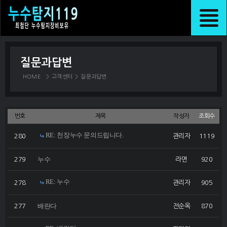
질문과답변
HOME
>
고객센터
>
질문과답변
번호
제목
작성자
조회수
RE: 천장누수 문의드립니다.
280
관리자
1119
누수
279
라면
920
RE: 누수
278
관리자
905
배란다
277
전순옥
870