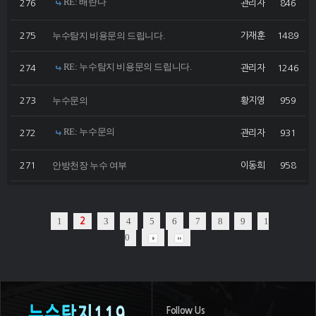
RE: 배란다
276
관리자
846
누수탐지 비용문의 드립니다.
275
가재훈
1489
RE: 누수탐지 비용문의 드립니다.
274
관리자
1246
누수문의
273
황지영
959
RE: 누수문의
272
관리자
931
안방천장 누수 여부
271
이동희
958
1
3
4
5
6
7
8
9
1
2
0
Follow Us