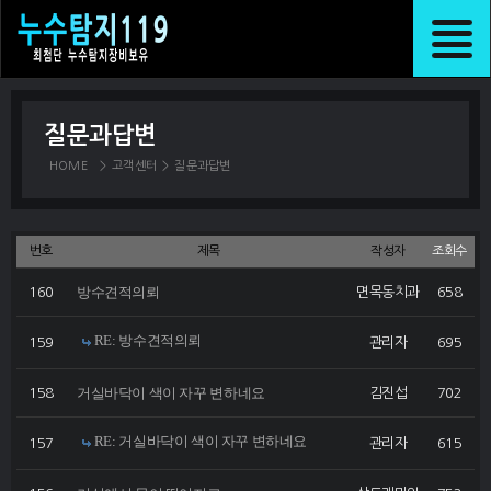
질문과답변
HOME
>
고객센터
>
질문과답변
번호
제목
작성자
조회수
방수견적의뢰
160
면목동치과
658
RE: 방수견적의뢰
159
관리자
695
거실바닥이 색이 자꾸 변하네요
158
김진섭
702
RE: 거실바닥이 색이 자꾸 변하네요
157
관리자
615