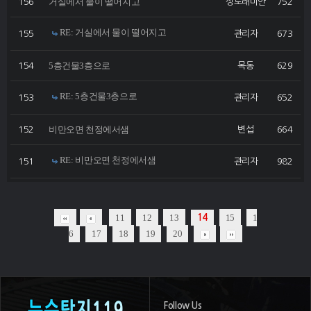
거실에서 물이 떨어지고
156
상도래미안
752
RE: 거실에서 물이 떨어지고
155
관리자
673
5층건물3층으로
154
목동
629
RE: 5층건물3층으로
153
관리자
652
비만오면 천정에서샘
152
변섭
664
RE: 비만오면 천정에서샘
151
관리자
982
11
12
13
15
1
14
6
17
18
19
20
Follow Us