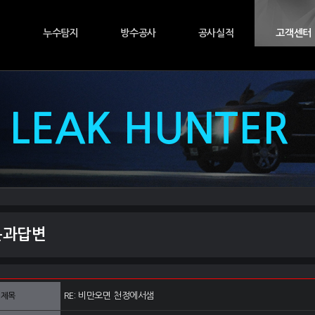
개
누수탐지
방수공사
공사실적
고객센터
L LEAK HUNTER
문과답변
RE: 비만오면 천정에서샘
제목