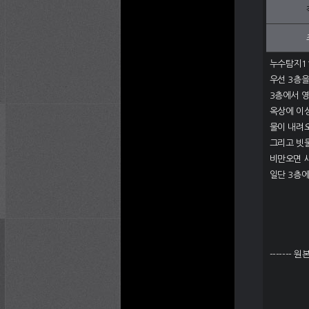
누수탐지1
우선 3층
3층에서 
옥상에 이
물이 내려
그리고 빗
비만오면 
일단 3층
------- 원본