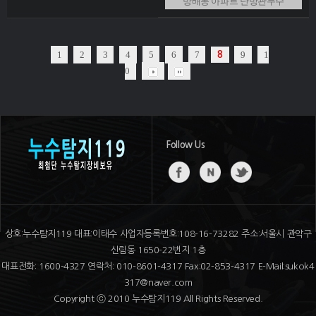
방배동 아파트 난방관누수
1
2
3
4
5
6
7
9
1
8
0
Follow Us
상호:누수탐지119 대표:이태수 사업자등록번호:108-16-73282 주소:서울시 관악구
신림동 1650-22번지 1층
대표전화: 1600-4327 연락처: 010-8601-4317 Fax:02-853-4317 E-Mail:sukok4
317@naver.com
Copyright ⓒ 2010 누수탐지119 All Rights Reserved.