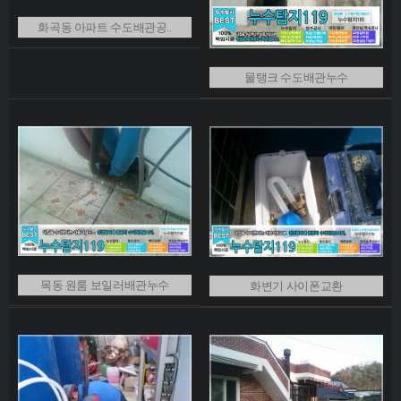
화곡동 아파트 수도배관공..
물탱크 수도배관누수
목동 원룸 보일러배관누수
화변기 사이폰교환