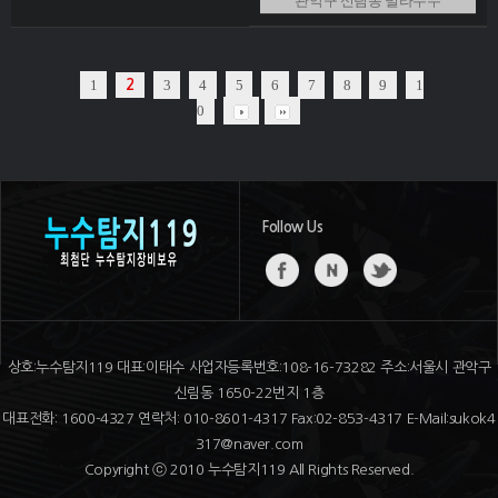
관악구 신림동 빌라누수
1
3
4
5
6
7
8
9
1
2
0
Follow Us
상호:누수탐지119 대표:이태수 사업자등록번호:108-16-73282 주소:서울시 관악구
신림동 1650-22번지 1층
대표전화: 1600-4327 연락처: 010-8601-4317 Fax:02-853-4317 E-Mail:sukok4
317@naver.com
Copyright ⓒ 2010 누수탐지119 All Rights Reserved.