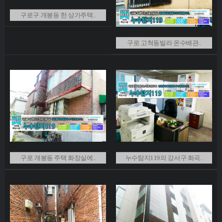
구로구 개봉동 한 상가주택..
구로 고척동빌라 온수배관..
구로 개봉동 주택 화장실에..
누수탐지119의 강서구 화곡..