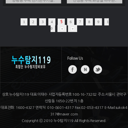
양평동 주택 전기온수기설..
신정동 주택 화장실 하수관..
1
2
3
4
6
7
8
9
1
5
0
Follow Us
상호:누수탐지119 대표:이태수 사업자등록번호:108-16-73282 주소:서울시 관악구
신림동 1650-22번지 1층
대표전화: 1600-4327 연락처: 010-8601-4317 Fax:02-853-4317 E-Mail:sukok4
317@naver.com
Copyright ⓒ 2010 누수탐지119 All Rights Reserved.