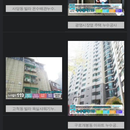
사당동 빌라 온수배관누수..
광명시장옆 주택 누수공사
고척동 빌라 욕실샤워기누..
구로개봉동 아파트 누수공..