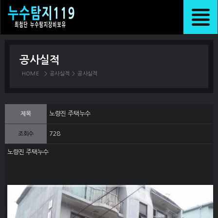
공사실적
HOME
>
공사실적
>
공사실적
노량진 주택누수
제목
728
조회수
노량진 주택누수