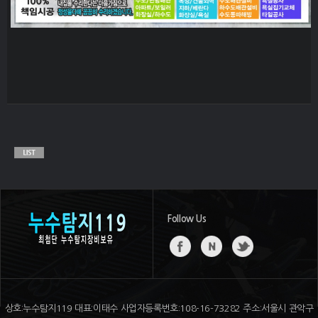
Follow Us
상호:누수탐지119 대표:이태수 사업자등록번호:108-16-73282 주소:서울시 관악구